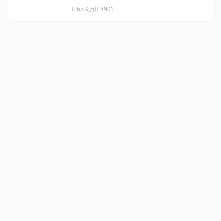
称的海外名校学历、知名企业工作经历均系伪造...
67.9万
8901