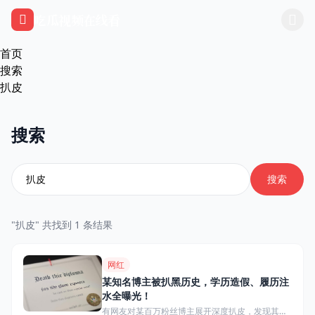
跳过导航
吃瓜视频在线看
首页
搜索
扒皮
搜索
搜索
"扒皮" 共找到 1 条结果
网红
某知名博主被扒黑历史，学历造假、履历注
水全曝光！
有网友对某百万粉丝博主展开深度扒皮，发现其宣